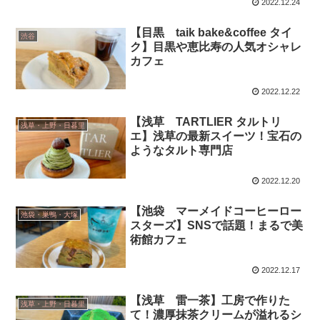
2022.12.24
【目黒 taik bake&coffee タイ
渋谷
ク】目黒や恵比寿の人気オシャレ
カフェ
2022.12.22
【浅草 TARTLIER タルトリ
浅草・上野・日暮里
エ】浅草の最新スイーツ！宝石の
ようなタルト専門店
2022.12.20
【池袋 マーメイドコーヒーロー
池袋・巣鴨・大塚
スターズ】SNSで話題！まるで美
術館カフェ
2022.12.17
【浅草 雷一茶】工房で作りた
浅草・上野・日暮里
て！濃厚抹茶クリームが溢れるシ