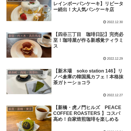
レインボーパンケーキ】リピータ
ー続出！大人気パンケーキ店
2022.12.30
【四谷三丁目 珈琲日記】完売必
新宿・代々木・高田馬場
至！珈琲屋が作る新感覚ティラミ
ス
2022.12.29
【新木場 soko station 146】リ
錦糸町・両国・清澄白河・小岩
ノベ倉庫の韓国風カフェ！本格抹
茶ガトーショコラ
2022.12.27
【新橋・虎ノ門ヒルズ PEACE
銀座・新橋・東京
COFFEE ROASTERS 】コスパ
高め！自家焙煎珈琲を楽しめる