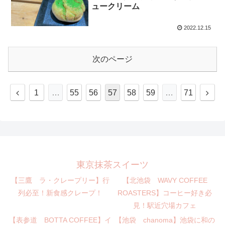
ュークリーム
2022.12.15
次のページ
1
…
55
56
57
58
59
…
71
東京抹茶スイーツ
【三鷹 ラ・クレープリー】行
【北池袋 WAVY COFFEE
列必至！新食感クレープ！
ROASTERS】コーヒー好き必
見！駅近穴場カフェ
【表参道 BOTTA COFFEE】イ
【池袋 chanoma】池袋に和の