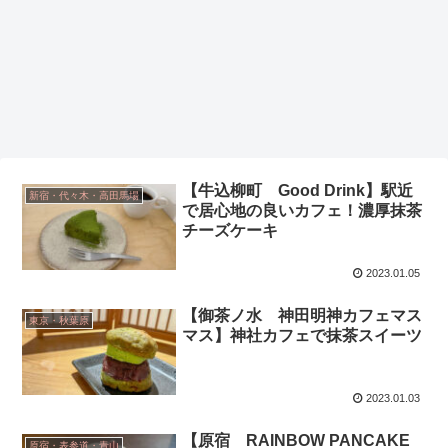
【牛込柳町 Good Drink】駅近
新宿・代々木・高田馬場
で居心地の良いカフェ！濃厚抹茶
チーズケーキ
2023.01.05
【御茶ノ水 神田明神カフェマス
東京・秋葉原
マス】神社カフェで抹茶スイーツ
2023.01.03
【原宿 RAINBOW PANCAKE
原宿・表参道・青山