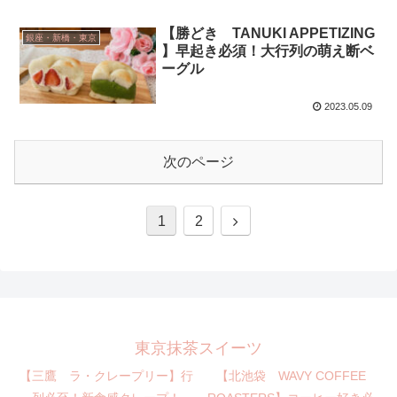
【勝どき TANUKI APPETIZING
銀座・新橋・東京
】早起き必須！大行列の萌え断ベ
ーグル
2023.05.09
次のページ
1
2
東京抹茶スイーツ
【三鷹 ラ・クレープリー】行
【北池袋 WAVY COFFEE