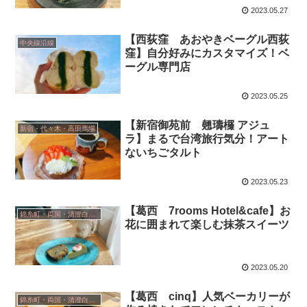
2023.05.27
【西荻窪 あおやきベーグル西荻
中央線沿線
窪】自分好みにカスタマイズ！ベ
ーグル専門店
2023.05.25
【新宿御苑前 翹璹欏 アジュ
新宿・代々木・高田馬場
ラ】まるで台湾旅行気分！アート
ないちごタルト
2023.05.23
【葛西 7rooms Hotel&cafe】お
錦糸町・両国・清澄白河・小岩
花に囲まれて楽しむ抹茶スイーツ
2023.05.20
【葛西 cinq】人気ベーカリーが
錦糸町・両国・清澄白河・小岩