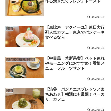
作る焼きたてフレンチトースト
2023.05.18
【恵比寿 アクイーユ】連日大行
渋谷
列人気カフェ！東京でパンケーキ
食べるなら！
2023.05.16
【中目黒 禁断果実】ペット連れ
東急線沿線・世田谷沿線
やモーニングにおすすめ！看板メ
ニューフルーツサンド
2023.05.13
【渋谷 パンとエスプレッソとま
渋谷
ちあわせ】朝活にも最適！ベーカ
リーカフェ
2023.05.11