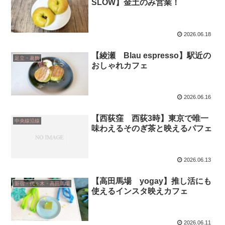
SLOW】金土のみ営業！
2026.06.18
【綾瀬 Blau espresso】駅近の
足立・葛飾
おしゃれカフェ
2026.06.16
【西荻窪 西荻3時】東京で唯一
中央線沿線
味わえるそのぎ茶と映えるパフェ
2026.06.13
【高田馬場 yogay】推し活にも
新宿・代々木・高田馬場
使えるインスタ映えカフェ
2026.06.11