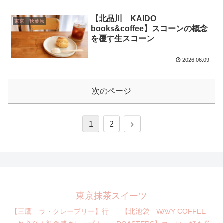
【北品川 KAIDO
東京・秋葉原
books&coffee】スコーンの概念
を覆す生スコーン
2026.06.09
次のページ
1
2
東京抹茶スイーツ
【三鷹 ラ・クレープリー】行
【北池袋 WAVY COFFEE