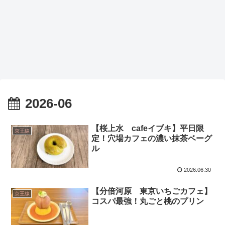
2026-06
【桜上水 cafeイブキ】平日限
京王線
定！穴場カフェの濃い抹茶ベーグ
ル
2026.06.30
【分倍河原 東京いちごカフェ】
京王線
コスパ最強！丸ごと桃のプリン