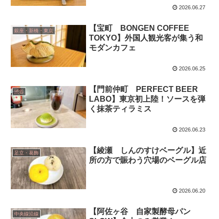
2026.06.27
【宝町 BONGEN COFFEE
銀座・新橋・東京
TOKYO】外国人観光客が集う和
モダンカフェ
2026.06.25
【門前仲町 PERFECT BEER
渋谷
LABO】東京初上陸！ソースを弾
く抹茶ティラミス
2026.06.23
【綾瀬 しんのすけベーグル】近
足立・葛飾
所の方で賑わう穴場のベーグル店
2026.06.20
【阿佐ヶ谷 自家製酵母パン
中央線沿線