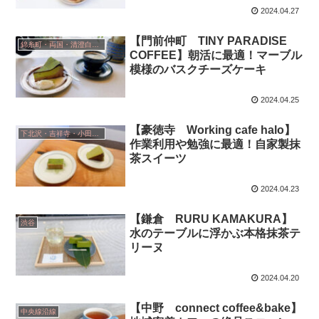
2024.04.27
【門前仲町 TINY PARADISE
錦糸町・両国・清澄白河・小岩
COFFEE】朝活に最適！マーブル
模様のバスクチーズケーキ
2024.04.25
【豪徳寺 Working cafe halo】
下北沢・吉祥寺・小田急線沿い
作業利用や勉強に最適！自家製抹
茶スイーツ
2024.04.23
【鎌倉 RURU KAMAKURA】
渋谷
水のテーブルに浮かぶ本格抹茶テ
リーヌ
2024.04.20
【中野 connect coffee&bake】
中央線沿線