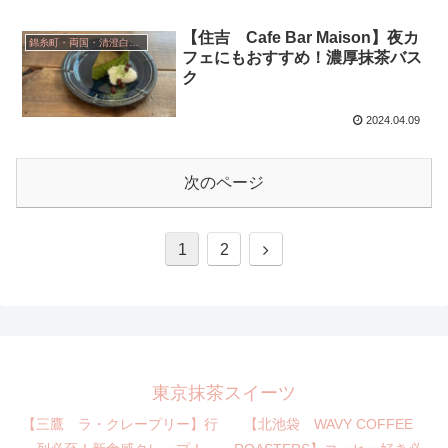
【住吉 Cafe Bar Maison】夜カ
錦糸町・両国・清澄白河・小岩
フェにもおすすめ！濃厚抹茶バス
ク
2024.04.09
次のページ
1
2
東京抹茶スイーツ
【三鷹 ラ・クレープリー】行
【北池袋 WAVY COFFEE