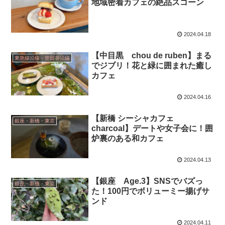
地域密着カフェの絶品スコーン
2024.04.18
【中目黒 chou de ruben】まる
東急線沿線・世田谷沿線
でジブリ！花と緑に囲まれた癒し
カフェ
2024.04.16
【新橋 シーシャカフェ
銀座・新橋・東京
charcoal】デートや女子会に！囲
炉裏のある和カフェ
2024.04.13
【銀座 Age.3】SNSでバズっ
銀座・新橋・東京
た！100円でボリューミー揚げサ
ンド
2024.04.11