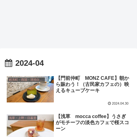
2024-04
【門前仲町 MONZ CAFE】朝か
錦糸町・両国・清澄白河・小岩
ら賑わう！（古民家カフェの）映
えるキューブケーキ
2024.04.30
【浅草 mocca coffee】うさぎ
浅草・上野・日暮里
がモチーフの淡色カフェで桜スコ
ーン