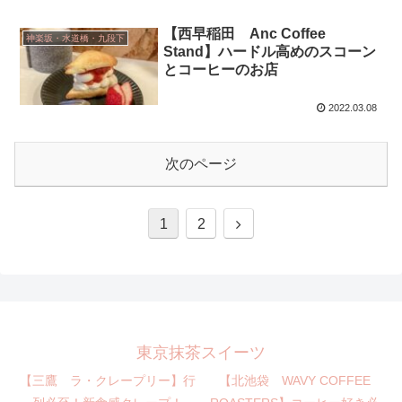
【西早稲田 Anc Coffee
神楽坂・水道橋・九段下
Stand】ハードル高めのスコーン
とコーヒーのお店
2022.03.08
次のページ
1
2
東京抹茶スイーツ
【三鷹 ラ・クレープリー】行
【北池袋 WAVY COFFEE