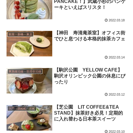
PANCAKE！】武蔵小杉のパンケ
ーキといえばスリスタ！
2022.03.18
【神田 寿清庵茶室】オフィス街
銀座・新橋・東京
でひと息つける本格的抹茶カフェ
2022.03.14
【駒沢公園 YELLOW CAFE】
東急線沿線・世田谷沿線
駒沢オリンピック公園の休息にぴ
ったり
2022.03.12
【芝公園 LIT COFFEE&TEA
大門・浜松町・田町
STAND】抹茶好き必見！定期的
に入れ替わる日本茶スイーツ
2022.03.10