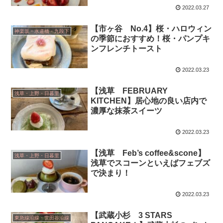
2022.03.27
【市ヶ谷 No.4】桜・ハロウィン
神楽坂・水道橋・九段下
の季節におすすめ！桜・パンプキ
ンフレンチトースト
2022.03.23
【浅草 FEBRUARY
浅草・上野・日暮里
KITCHEN】居心地の良い店内で
濃厚な抹茶スイーツ
2022.03.23
【浅草 Feb’s coffee&scone】
浅草・上野・日暮里
浅草でスコーンといえばフェブズ
で決まり！
2022.03.23
【武蔵小杉 3 STARS
東急線沿線・世田谷沿線