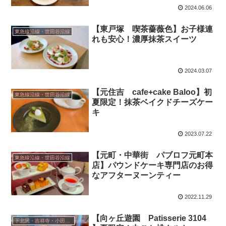
2024.06.06
【東戸塚 喫茶薔薇色】お子様連
東急線沿線・世田谷沿線
れも安心！濃厚抹茶スイーツ
2024.03.07
【元住吉 cafe+cake Baloo】初
東急線沿線・世田谷沿線
夏限定！抹茶ベイクドチーズケー
キ
2023.07.22
【元町・中華街 パブロフ元町本
東急線沿線・世田谷沿線
店】パウンドケーキ専門店のお得
なアフターヌーンティー
2022.11.29
【向ヶ丘遊園 Patisserie 3104
下北沢・吉祥寺・小田急線沿い