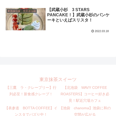
【武蔵小杉 3 STARS
東急線沿線・世田谷沿線
PANCAKE！】武蔵小杉のパンケ
ーキといえばスリスタ！
2022.03.18
東京抹茶スイーツ
【三鷹 ラ・クレープリー】行
【北池袋 WAVY COFFEE
列必至！新食感クレープ！
ROASTERS】コーヒー好き必
見！駅近穴場カフェ
【表参道 BOTTA COFFEE】イ
【池袋 chanoma】池袋に和の
ンスタでバズり中！
空間が広がる