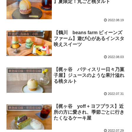
】夏限定！丸ごと桃タルト
2022.08.19
【鶴川 beans farm ビィーンズ
下北沢・吉祥寺・小田急線沿い
ファーム】遊び心があるインスタ
映えスイーツ
2022.08.03
【梶ヶ谷 パティスリー日々乃菓
東急線沿線・世田谷沿線
子屋】ジュースのような果汁溢れ
る桃タルト
2022.07.31
【梶ヶ谷 yoff + ヨフプラス】近
東急線沿線・世田谷沿線
所の方に愛され、季節ごとに行き
たくなるケーキ屋
2022.07.29