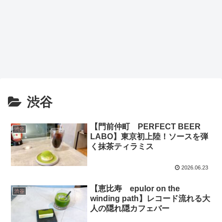
渋谷
【門前仲町 PERFECT BEER
渋谷
LABO】東京初上陸！ソースを弾
く抹茶ティラミス
2026.06.23
【恵比寿 epulor on the
渋谷
winding path】レコード流れる大
人の隠れ隠カフェバー