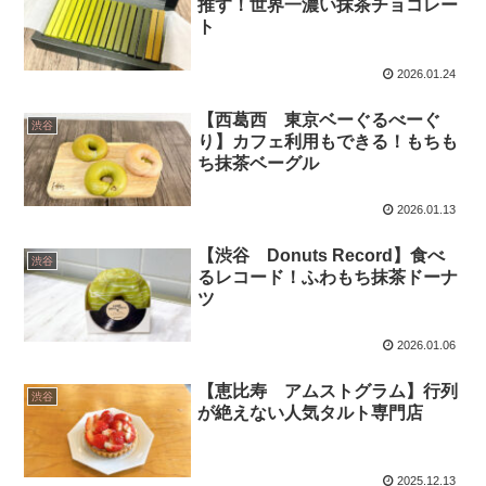
推す！世界一濃い抹茶チョコレー
ト
2026.01.24
【西葛西 東京ベーぐるべーぐ
渋谷
り】カフェ利用もできる！もちも
ち抹茶ベーグル
2026.01.13
【渋谷 Donuts Record】食べ
渋谷
るレコード！ふわもち抹茶ドーナ
ツ
2026.01.06
【恵比寿 アムストグラム】行列
渋谷
が絶えない人気タルト専門店
2025.12.13