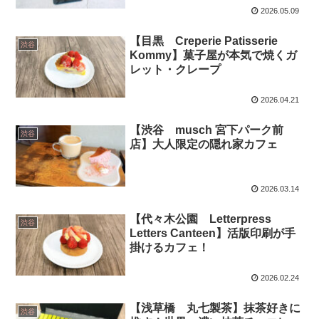
2026.05.09
【目黒 Creperie Patisserie
渋谷
Kommy】菓子屋が本気で焼くガ
レット・クレープ
2026.04.21
【渋谷 musch 宮下パーク前
渋谷
店】大人限定の隠れ家カフェ
2026.03.14
【代々木公園 Letterpress
渋谷
Letters Canteen】活版印刷が手
掛けるカフェ！
2026.02.24
【浅草橋 丸七製茶】抹茶好きに
渋谷