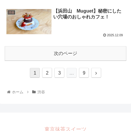
【浜田山 Muguet】秘密にした
渋谷
い穴場のおしゃれカフェ！
2025.12.09
次のページ
1
2
3
…
9
ホーム
渋谷
東京抹茶スイーツ