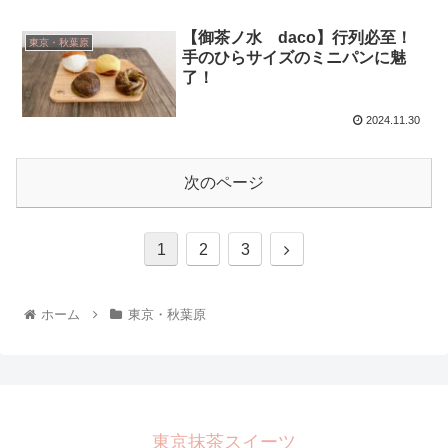
【御茶ノ水 daco】行列必至！
東京・秋葉原
手のひらサイズのミニパンに魅
了！
2024.11.30
次のページ
1
2
3
ホーム
東京・秋葉原
東京抹茶スイーツ