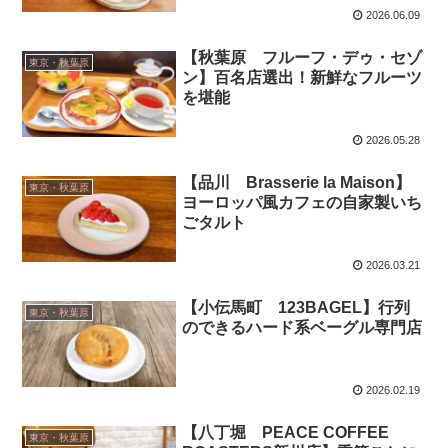
2026.06.09
【秋葉原 フルーフ・デゥ・セゾ
東京・秋葉原
ン】百名店選出！新鮮なフルーツ
を堪能
2026.05.28
【品川 Brasserie la Maison】
東京・秋葉原
ヨーロッパ風カフェの自家製いち
ごタルト
2026.03.21
【小伝馬町 123BAGEL】行列
東京・秋葉原
のできるハード系ベーグル専門店
2026.02.19
【八丁堀 PEACE COFFEE
東京・秋葉原