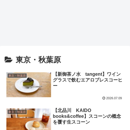
東京・秋葉原
【新御茶ノ水 tangent】ワイン
東京・秋葉原
グラスで飲むエアロブレスコーヒ
ー
2026.07.09
【北品川 KAIDO
東京・秋葉原
books&coffee】スコーンの概念
を覆す生スコーン