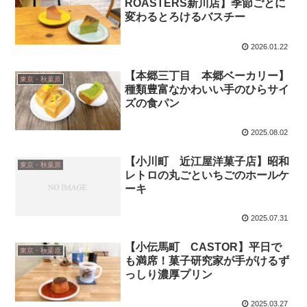
ROASTERS新川店】季節ごとに
変わるとろけるバスチー
2026.01.22
【本郷三丁目 本郷ベーカリー】
東京・秋葉原
種類豊富なかわいい手のひらサイ
ズの食パン
2025.08.02
【小川町 近江屋洋菓子店】昭和
東京・秋葉原
レトロの丸ごといちごのホールケ
ーキ
2025.07.31
【小伝馬町 CASTOR】平日で
東京・秋葉原
も満席！菓子研究家が手がけるず
っしり濃厚プリン
2025.03.27