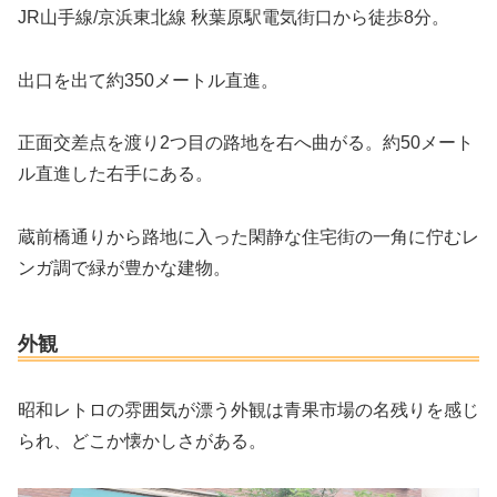
JR山手線/京浜東北線 秋葉原駅電気街口から徒歩8分。
出口を出て約350メートル直進。
正面交差点を渡り2つ目の路地を右へ曲がる。約50メート
ル直進した右手にある。
蔵前橋通りから路地に入った閑静な住宅街の一角に佇むレ
ンガ調で緑が豊かな建物。
外観
昭和レトロの雰囲気が漂う外観は青果市場の名残りを感じ
られ、どこか懐かしさがある。