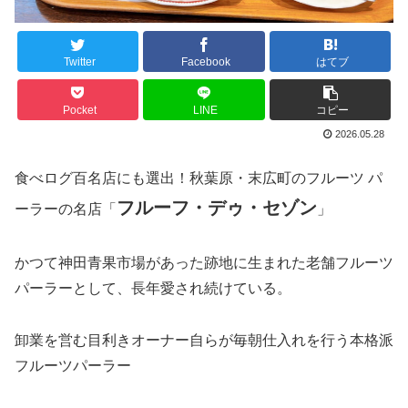
Twitter
Facebook
はてブ
Pocket
LINE
コピー
2026.05.28
食べログ百名店にも選出！秋葉原・末広町のフルーツ パ
フルーフ・デゥ・セゾン
ーラーの名店「
」
かつて神田青果市場があった跡地に生まれた老舗フルーツ
パーラーとして、長年愛され続けている。
卸業を営む目利きオーナー自らが毎朝仕入れを行う本格派
フルーツパーラー