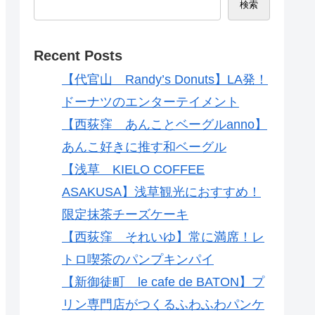
検索
Recent Posts
【代官山 Randy’s Donuts】LA発！
ドーナツのエンターテイメント
【西荻窪 あんことベーグルanno】
あんこ好きに推す和ベーグル
【浅草 KIELO COFFEE
ASAKUSA】浅草観光におすすめ！
限定抹茶チーズケーキ
【西荻窪 それいゆ】常に満席！レ
トロ喫茶のパンプキンパイ
【新御徒町 le cafe de BATON】プ
リン専門店がつくるふわふわパンケ