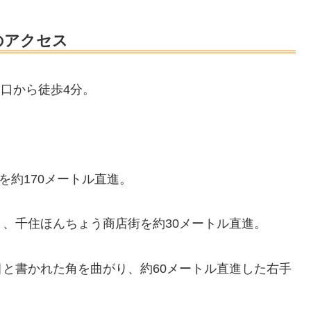
のアクセス
出口から徒歩4分。
。
を約170メートル直進。
、千住ほんちょう商店街を約30メートル直進。
と書かれた角を曲がり、約60メートル直進した右手