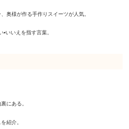
ン、奥様が作る手作りスイーツが人気。
はい•いいえを指す言葉。
地裏にある。
スを紹介。