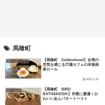
馬喰町
【馬喰町 Goldenhood】台湾の
浅草・上野・日暮里
空気を感じる穴場カフェの本格抹
茶ロール
2025.11.29
【馬喰町 BIRD
東京・秋葉原
BATH&KIOSK】作業に最適！か
わいいあんバタートースト