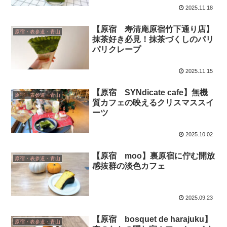
2025.11.18
【原宿 寿清庵原宿竹下通り店】
原宿・表参道・青山
抹茶好き必見！抹茶づくしのパリ
パリクレープ
2025.11.15
【原宿 SYNdicate cafe】無機
原宿・表参道・青山
質カフェの映えるクリスマススイ
ーツ
2025.10.02
【原宿 moo】裏原宿に佇む開放
原宿・表参道・青山
感抜群の淡色カフェ
2025.09.23
【原宿 bosquet de harajuku】
原宿・表参道・青山