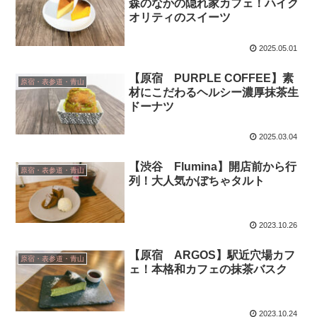
森のなかの隠れ家カフェ！ハイク
オリティのスイーツ
2025.05.01
【原宿 PURPLE COFFEE】素
原宿・表参道・青山
材にこだわるヘルシー濃厚抹茶生
ドーナツ
2025.03.04
【渋谷 Flumina】開店前から行
原宿・表参道・青山
列！大人気かぼちゃタルト
2023.10.26
【原宿 ARGOS】駅近穴場カフ
原宿・表参道・青山
ェ！本格和カフェの抹茶バスク
2023.10.24