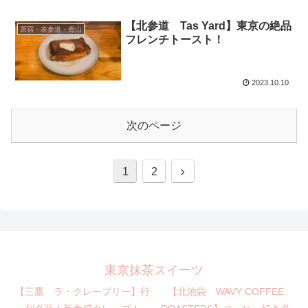
【北参道 Tas Yard】東京の絶品
原宿・表参道・青山
フレンチトースト！
2023.10.10
次のページ
1
2
東京抹茶スイーツ
【三鷹 ラ・クレープリー】行
【北池袋 WAVY COFFEE