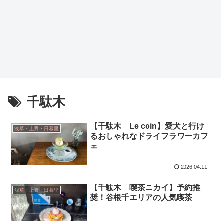
千駄木
【千駄木 Le coin】愛犬と行け
浅草・上野・日暮里
るおしゃれなドライフラワーカフ
ェ
2026.04.11
【千駄木 喫茶ニカイ】予約推
浅草・上野・日暮里
奨！谷根千エリアの人気喫茶