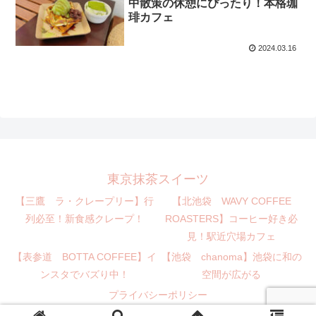
中散策の休憩にぴったり！本格珈
琲カフェ
2024.03.16
東京抹茶スイーツ
【三鷹 ラ・クレープリー】行
【北池袋 WAVY COFFEE
列必至！新食感クレープ！
ROASTERS】コーヒー好き必
見！駅近穴場カフェ
【表参道 BOTTA COFFEE】イ
【池袋 chanoma】池袋に和の
ンスタでバズり中！
空間が広がる
プライバシーポリシー