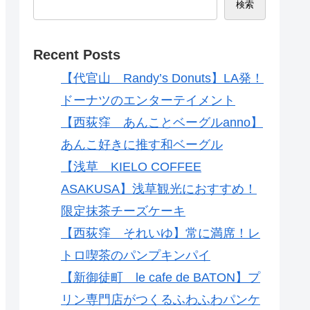
検索
Recent Posts
【代官山 Randy’s Donuts】LA発！
ドーナツのエンターテイメント
【西荻窪 あんことベーグルanno】
あんこ好きに推す和ベーグル
【浅草 KIELO COFFEE
ASAKUSA】浅草観光におすすめ！
限定抹茶チーズケーキ
【西荻窪 それいゆ】常に満席！レ
トロ喫茶のパンプキンパイ
【新御徒町 le cafe de BATON】プ
リン専門店がつくるふわふわパンケ