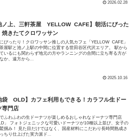
2026.02.28
池ノ上、三軒茶屋 YELLOW CAFE】朝活にぴった
！焼きたてクロワッサン
にぴったり！クロワッサン推しの人気カフェ「YELLOW CAFE」
茶屋駅と池ノ上駅の中間に位置する世田谷区代沢エリア。 駅から
ているにも関わらず地元の方やランニングの合間に立ち寄る方が
なか、遠方から...
2025.10.16
池袋 OLD】カフェ利用もできる！カラフル生ドー
ツ専門店
でふわふわの生ドーナツが楽しめるおしゃれなドーナツ専門店
LD」 フォトジェニックな可愛いドーナツが10種以上並び、女子の
鷲掴み！ 見た目だけではなく、国産材料にこだわり長時間熟成さ
っちり仕上げた実力派ド...