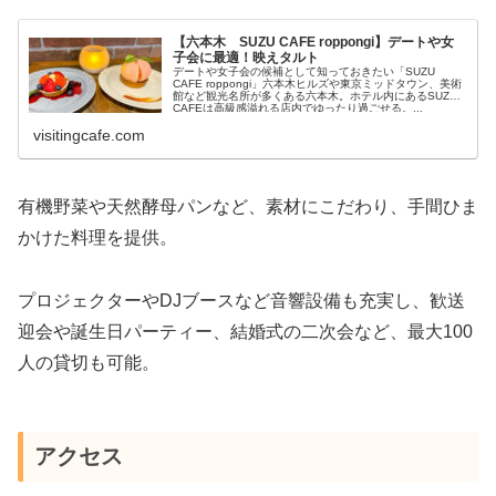
【六本木 SUZU CAFE roppongi】デートや女
子会に最適！映えタルト
デートや女子会の候補として知っておきたい「SUZU
CAFE roppongi」六本木ヒルズや東京ミッドタウン、美術
館など観光名所が多くある六本木。ホテル内にあるSUZU
CAFEは高級感溢れる店内でゆったり過ごせる。...
visitingcafe.com
有機野菜や天然酵母パンなど、素材にこだわり、手間ひま
かけた料理を提供。
プロジェクターやDJブースなど音響設備も充実し、歓送
迎会や誕生日パーティー、結婚式の二次会など、最大100
人の貸切も可能。
アクセス