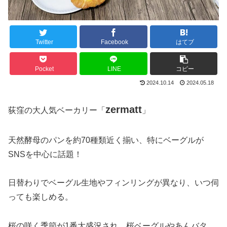
Twitter
Facebook
はてブ
Pocket
LINE
コピー
2024.10.14
2024.05.18
zermatt
荻窪の大人気ベーカリー「
」
天然酵母のパンを約70種類近く揃い、特にベーグルが
SNSを中心に話題！
日替わりでベーグル生地やフィンリングが異なり、いつ伺
っても楽しめる。
桜の咲く季節が1番大盛況され、桜ベーグルやあんバタ