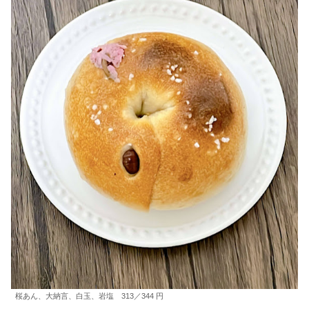
桜あん、大納言、白玉、岩塩 313／344 円