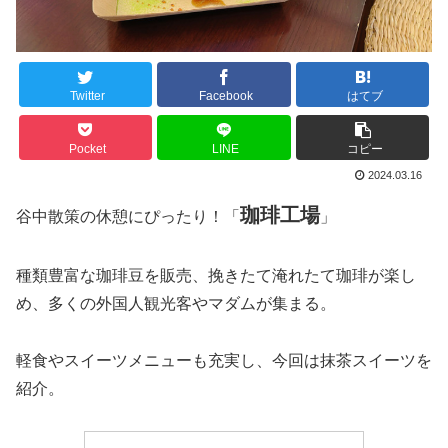
Twitter
Facebook
はてブ
Pocket
LINE
コピー
2024.03.16
珈琲工場
谷中散策の休憩にぴったり！「
」
種類豊富な珈琲豆を販売、挽きたて淹れたて珈琲が楽し
め、多くの外国人観光客やマダムが集まる。
軽食やスイーツメニューも充実し、今回は抹茶スイーツを
紹介。