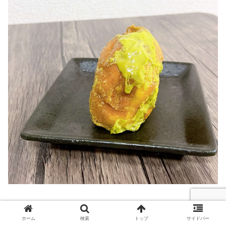
テイクアウトで購入し、生地から飛び出ているクリームが
溢れ出てしまい持ち運びには大変。
ホーム
検索
トップ
サイドバー