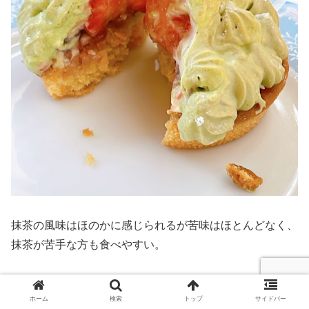
抹茶の風味はほのかに感じられるが苦味はほとんどなく、
抹茶が苦手な方も食べやすい。
また上品な甘さで軽めな食感のため甘いものが苦手な方も
ホーム
検索
トップ
サイドバー
食べやすい。