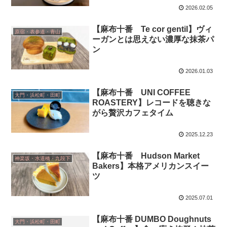
2026.02.05
【麻布十番 Te cor gentil】ヴィ
原宿・表参道・青山
ーガンとは思えない濃厚な抹茶パ
ン
2026.01.03
【麻布十番 UNI COFFEE
大門・浜松町・田町
ROASTERY】レコードを聴きな
がら贅沢カフェタイム
2025.12.23
【麻布十番 Hudson Market
神楽坂・水道橋・九段下
Bakers】本格アメリカンスイー
ツ
2025.07.01
【麻布十番 DUMBO Doughnuts
大門・浜松町・田町