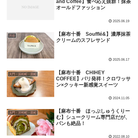
and Coffee】食べ応え抜群！抹茶
オールドファッション
2025.06.19
【麻布十番 Soufflé&】濃厚抹茶
渋谷
クリームのスフレサンド
2025.06.17
【麻布十番 CHIHEY
大門・浜松町・田町
COFFEE】パリ発祥！クロワッサ
ン×クッキー新感覚スイーツ
2024.11.05
【麻布十番 ほっぷしゅうくりー
大門・浜松町・田町
む】シュークリーム専門店だが、
パンも絶品！
2022.08.10