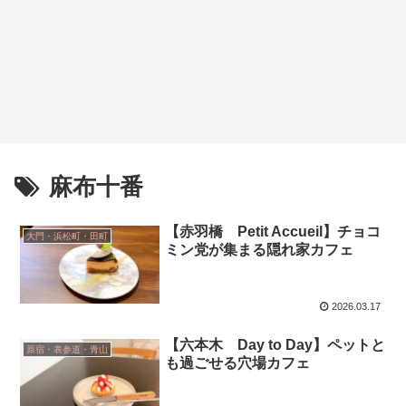
麻布十番
【赤羽橋 Petit Accueil】チョコ
大門・浜松町・田町
ミン党が集まる隠れ家カフェ
2026.03.17
【六本木 Day to Day】ペットと
原宿・表参道・青山
も過ごせる穴場カフェ