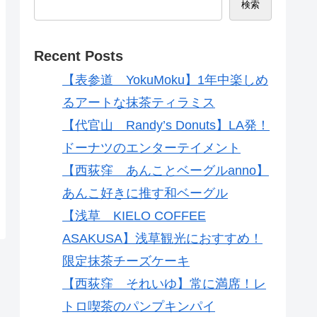
検索
Recent Posts
【表参道 YokuMoku】1年中楽しめ
るアートな抹茶ティラミス
【代官山 Randy’s Donuts】LA発！
ドーナツのエンターテイメント
【西荻窪 あんことベーグルanno】
あんこ好きに推す和ベーグル
【浅草 KIELO COFFEE
ASAKUSA】浅草観光におすすめ！
限定抹茶チーズケーキ
【西荻窪 それいゆ】常に満席！レ
トロ喫茶のパンプキンパイ