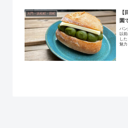
【
大門・浜松町・田町
園
パン
以前
した
魅力