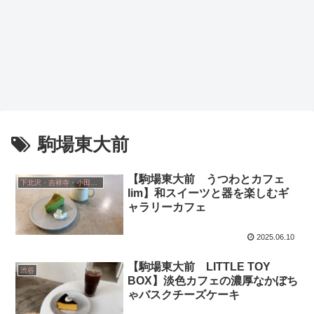
駒場東大前
【駒場東大前 うつわとカフェ
下北沢・吉祥寺・小田急線沿い
lim】和スイーツと器を楽しむギ
ャラリーカフェ
2025.06.10
【駒場東大前 LITTLE TOY
渋谷
BOX】淡色カフェの濃厚なかぼち
ゃバスクチーズケーキ