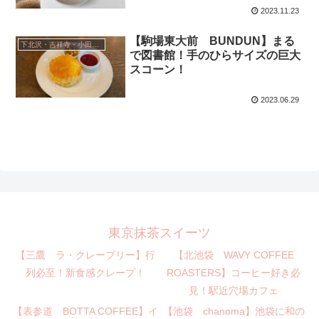
2023.11.23
【駒場東大前 BUNDUN】まる
下北沢・吉祥寺・小田急線沿い
で図書館！手のひらサイズの巨大
スコーン！
2023.06.29
東京抹茶スイーツ
【三鷹 ラ・クレープリー】行
【北池袋 WAVY COFFEE
列必至！新食感クレープ！
ROASTERS】コーヒー好き必
見！駅近穴場カフェ
【表参道 BOTTA COFFEE】イ
【池袋 chanoma】池袋に和の