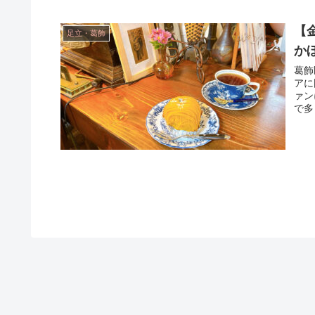
【
足立・葛飾
か
葛飾
アに
ァン
で多