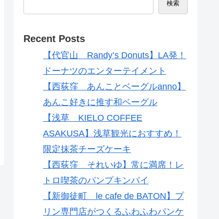
検索
Recent Posts
【代官山 Randy’s Donuts】LA発！
ドーナツのエンターテイメント
【西荻窪 あんことベーグルanno】
あんこ好きに推す和ベーグル
【浅草 KIELO COFFEE
ASAKUSA】浅草観光におすすめ！
限定抹茶チーズケーキ
【西荻窪 それいゆ】常に満席！レ
トロ喫茶のパンプキンパイ
【新御徒町 le cafe de BATON】プ
リン専門店がつくるふわふわパンケ