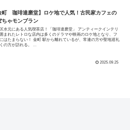
金町 珈琲達磨堂】ロケ地で人気！古民家カフェの
ぼちゃモンブラン
区水元にある人気喫茶店！「珈琲達磨堂」 アンティークインテリ
囲まれたレトロな店内は多くのドラマや映画のロケ地となり、フ
にはたまらない！ 金町 駅から離れているが、常連の方や聖地巡礼
くの方が訪れる。 ...
2025.09.25