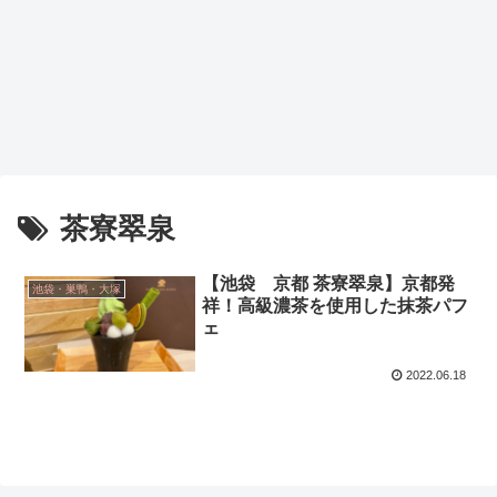
茶寮翠泉
【池袋 京都 茶寮翠泉】京都発
池袋・巣鴨・大塚
祥！高級濃茶を使用した抹茶パフ
ェ
2022.06.18