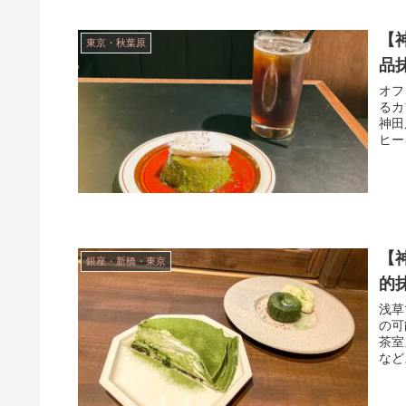
【神
東京・秋葉原
品
オフ
るカ
神田
ヒーを
【
銀座・新橋・東京
的
浅草
の可
茶室
など