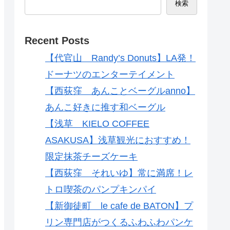
検索
Recent Posts
【代官山 Randy’s Donuts】LA発！
ドーナツのエンターテイメント
【西荻窪 あんことベーグルanno】
あんこ好きに推す和ベーグル
【浅草 KIELO COFFEE
ASAKUSA】浅草観光におすすめ！
限定抹茶チーズケーキ
【西荻窪 それいゆ】常に満席！レ
トロ喫茶のパンプキンパイ
【新御徒町 le cafe de BATON】プ
リン専門店がつくるふわふわパンケ