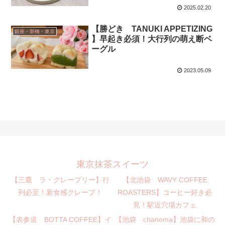
2025.02.20
【勝どき TANUKI APPETIZING
銀座・新橋・東京
】早起き必須！大行列の萌え断ベ
ーグル
2023.05.09
東京抹茶スイーツ
【三鷹 ラ・クレープリー】行
【北池袋 WAVY COFFEE
列必至！新食感クレープ！
ROASTERS】コーヒー好き必
見！駅近穴場カフェ
【表参道 BOTTA COFFEE】イ
【池袋 chanoma】池袋に和の