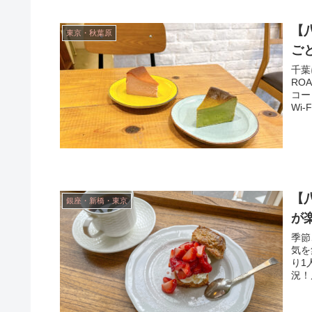
【八
東京・秋葉原
ご
千葉
RO
コー
Wi-
【
銀座・新橋・東京
が
季節
気を
り1
況！