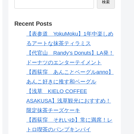
検索
Recent Posts
【表参道 YokuMoku】1年中楽しめ
るアートな抹茶ティラミス
【代官山 Randy’s Donuts】LA発！
ドーナツのエンターテイメント
【西荻窪 あんことベーグルanno】
あんこ好きに推す和ベーグル
【浅草 KIELO COFFEE
ASAKUSA】浅草観光におすすめ！
限定抹茶チーズケーキ
【西荻窪 それいゆ】常に満席！レ
トロ喫茶のパンプキンパイ