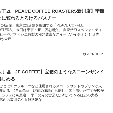
丁堀 PEACE COFFEE ROASTERS新川店】季節
とに変わるとろけるバスチー
に4店舗、東京に2店舗を展開する「PEACE COFFEE
ASTERS」 今回は東京・新川店を紹介。 自家焙煎スペシャルティ
ヒーやパティシエ特製の種類豊富なスイーツがイチオシ！ 店内
Fiや全席...
2026.01.22
八丁堀 2F COFFEE】宝箱のようなスコーンサンド
楽しめる
ごとに旬のフルーツなど使用されるスコーンサンドやプリンが人
集める「2F coffee」 駅前の喧騒から離れ、落ち着いた空間が広が
人カフェにも最適！ 平日のみの営業だが列ができるほどの大盛
店内の雰囲気や混雑状況な...