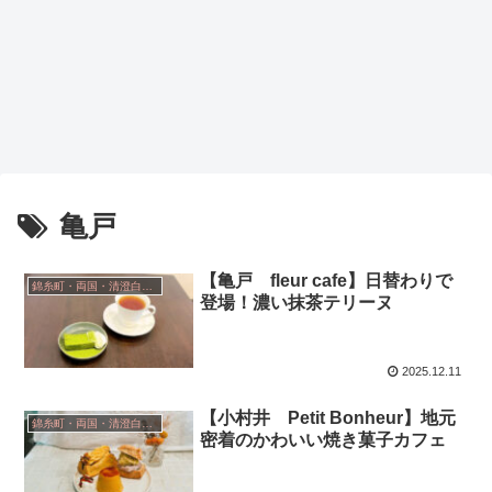
亀戸
【亀戸 fleur cafe】日替わりで
錦糸町・両国・清澄白河・小岩
登場！濃い抹茶テリーヌ
2025.12.11
【小村井 Petit Bonheur】地元
錦糸町・両国・清澄白河・小岩
密着のかわいい焼き菓子カフェ