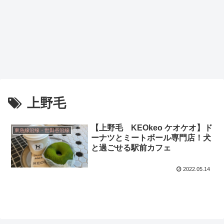
上野毛
【上野毛 KEOkeo ケオケオ】ド
東急線沿線・世田谷沿線
ーナツとミートボール専門店！犬
と過ごせる駅前カフェ
2022.05.14