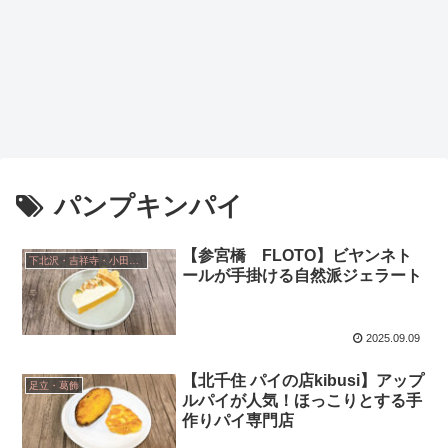
パンプキンパイ
【参宮橋 FLOTO】ビヤンネト
下北沢・吉祥寺・小田急線沿い
ールが手掛ける自然派ジェラート
2025.09.09
【北千住 パイの店kibusi】アップ
足立・葛飾
ルパイが人気！ほっこりとする手
作りパイ専門店