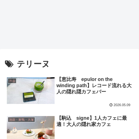
テリーヌ
【恵比寿 epulor on the
渋谷
winding path】レコード流れる大
人の隠れ隠カフェバー
2026.05.09
【駒込 signe】1人カフェに最
池袋・巣鴨・大塚
適！大人の隠れ家カフェ