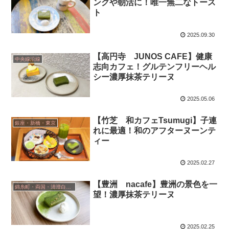
ングや朝活に！唯一無二なトース
ト
2025.09.30
【高円寺 JUNOS CAFE】健康
中央線沿線
志向カフェ！グルテンフリーヘル
シー濃厚抹茶テリーヌ
2025.05.06
【竹芝 和カフェTsumugi】子連
銀座・新橋・東京
れに最適！和のアフターヌーンテ
ィー
2025.02.27
【豊洲 nacafe】豊洲の景色を一
錦糸町・両国・清澄白河・小岩
望！濃厚抹茶テリーヌ
2025.02.25