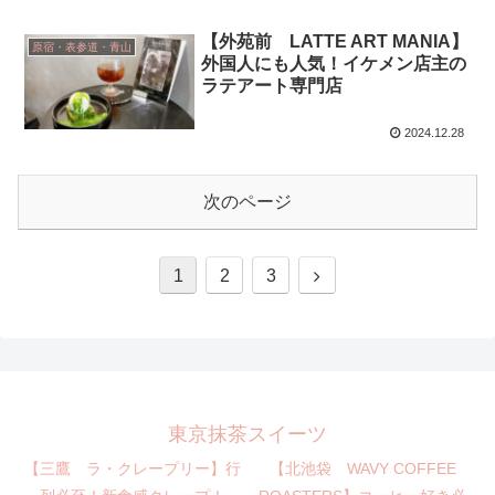
【外苑前 LATTE ART MANIA】
原宿・表参道・青山
外国人にも人気！イケメン店主の
ラテアート専門店
2024.12.28
次のページ
1
2
3
東京抹茶スイーツ
【三鷹 ラ・クレープリー】行
【北池袋 WAVY COFFEE