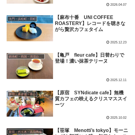
2026.04.07
【麻布十番 UNI COFFEE
大門・浜松町・田町
ROASTERY】レコードを聴きな
がら贅沢カフェタイム
2025.12.23
【亀戸 fleur cafe】日替わりで
錦糸町・両国・清澄白河・小岩
登場！濃い抹茶テリーヌ
2025.12.11
【原宿 SYNdicate cafe】無機
原宿・表参道・青山
質カフェの映えるクリスマススイ
ーツ
2025.10.02
【笹塚 Menotti’s tokyo】モーニ
新宿・代々木・高田馬場