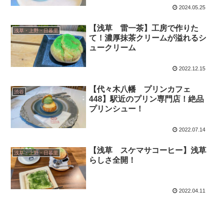
2024.05.25
【浅草 雷一茶】工房で作りた
浅草・上野・日暮里
て！濃厚抹茶クリームが溢れるシ
ュークリーム
2022.12.15
【代々木八幡 プリンカフェ
渋谷
448】駅近のプリン専門店！絶品
プリンシュー！
2022.07.14
【浅草 スケマサコーヒー】浅草
浅草・上野・日暮里
らしさ全開！
2022.04.11