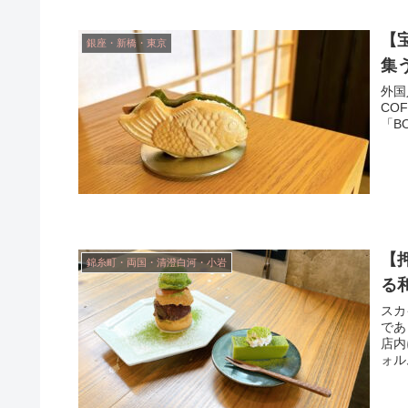
【宝
銀座・新橋・東京
集
外国
CO
「B
【
錦糸町・両国・清澄白河・小岩
る
スカ
であ
店内
ォル