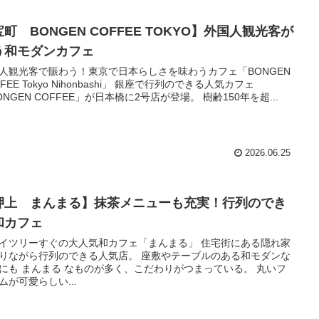
町 BONGEN COFFEE TOKYO】外国人観光客が
う和モダンカフェ
人観光客で賑わう！東京で日本らしさを味わうカフェ「BONGEN
FFEE Tokyo Nihonbashi」 銀座で行列のできる人気カフェ
ONGEN COFFEE」が日本橋に2号店が登場。 樹齢150年を超...
2026.06.25
押上 まんまる】抹茶メニューも充実！行列のでき
和カフェ
イツリーすぐの大人気和カフェ「まんまる」 住宅街にある隠れ家
りながら行列のできる人気店。 座敷やテーブルのある和モダンな
にも まんまる なものが多く、こだわりがつまっている。 丸いフ
ムが可愛らしい...