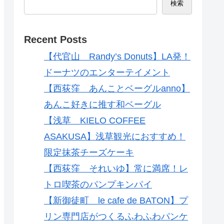
検索
Recent Posts
【代官山 Randy’s Donuts】LA発！
ドーナツのエンターテイメント
【西荻窪 あんことベーグルanno】
あんこ好きに推す和ベーグル
【浅草 KIELO COFFEE
ASAKUSA】浅草観光におすすめ！
限定抹茶チーズケーキ
【西荻窪 それいゆ】常に満席！レ
トロ喫茶のパンプキンパイ
【新御徒町 le cafe de BATON】プ
リン専門店がつくるふわふわパンケ