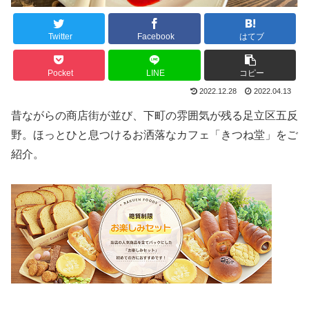
Twitter
Facebook
はてブ
Pocket
LINE
コピー
2022.12.28
2022.04.13
昔ながらの商店街が並び、下町の雰囲気が残る足立区五反
野。ほっとひと息つけるお洒落なカフェ「きつね堂」をご
紹介。