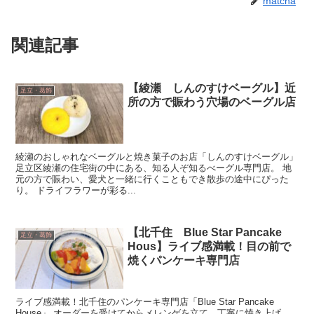
matcha
関連記事
【綾瀬 しんのすけベーグル】近
足立・葛飾
所の方で賑わう穴場のベーグル店
綾瀬のおしゃれなベーグルと焼き菓子のお店「しんのすけベーグル」
足立区綾瀬の住宅街の中にある、知る人ぞ知るべーグル専門店。 地
元の方で賑わい、愛犬と一緒に行くこともでき散歩の途中にぴった
り。 ドライフラワーが彩る...
【北千住 Blue Star Pancake
足立・葛飾
Hous】ライブ感満載！目の前で
焼くパンケーキ専門店
ライブ感満載！北千住のパンケーキ専門店「Blue Star Pancake
House」 オーダーを受けてからメレンゲを立て、丁寧に焼き上げ、