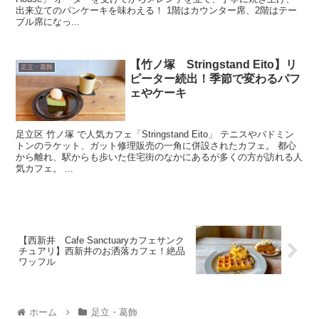
出来立てのパンケーキを味わえる！ 1階はカウンター席、2階はテー
ブル席になっ...
【竹ノ塚 Stringstand Eito】リ
足立・葛飾
ピーター続出！季節で変わるパフ
ェやケーキ
足立区 竹ノ塚 で人気カフェ「Stringstand Eito」 テニスやバドミン
トンのラケット、ガット修理販売の一角に併設されたカフェ。 都心
から離れ、駅からも歩いた住宅街のなかにあるが多くの方が訪れる人
気カフェ。 ...
【西新井 Cafe Sanctuaryカフェサンク
チュアリ】西新井のお洒落カフェ！絶品
ワッフル
ホーム
足立・葛飾