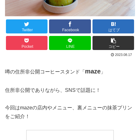
Twitter
Facebook
はてブ
Pocket
LINE
コピー
2023.08.17
maze
噂の住所非公開コーヒースタンド「
」
住所非公開でありながら、SNSで話題に！
今回はmazeの店内やメニュー、裏メニューの抹茶プリン
をご紹介！