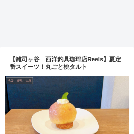
【雑司ヶ谷 西洋釣具珈琲店Reels】夏定
番スイーツ！丸ごと桃タルト
池袋・巣鴨・大塚