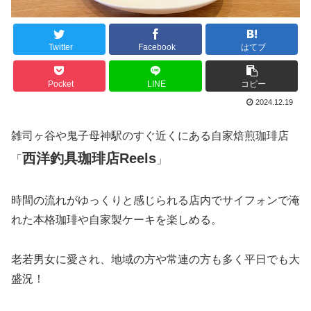
Twitter
Facebook
はてブ
Pocket
LINE
コピー
2024.12.19
雑司ヶ谷や鬼子母神駅のすぐ近くにある自家焙煎珈琲店
西洋釣具珈琲店Reels
「
」
時間の流れがゆっくりと感じられる店内でサイフォンで淹
れた本格珈琲や自家製ケーキを楽しめる。
老若男女に愛され、地域の方や常連の方も多く平日でも大
盛況！