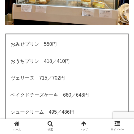
おみせプリン 550円
おうちプリン 418／410円
ヴェリーヌ 715／702円
ベイクドチーズケーキ 660／648円
シュークリーム 495／486円
サンマルク 715／702円
ホーム
検索
トップ
サイドバー