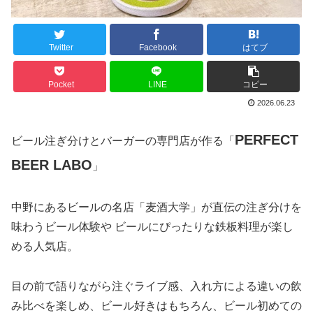
Twitter
Facebook
はてブ
Pocket
LINE
コピー
2026.06.23
PERFECT
ビール注ぎ分けとバーガーの専門店が作る「
BEER LABO
」
中野にあるビールの名店「麦酒大学」が直伝の注ぎ分けを
味わうビール体験や ビールにぴったりな鉄板料理が楽し
める人気店。
目の前で語りながら注ぐライブ感、入れ方による違いの飲
み比べを楽しめ、ビール好きはもちろん、ビール初めての