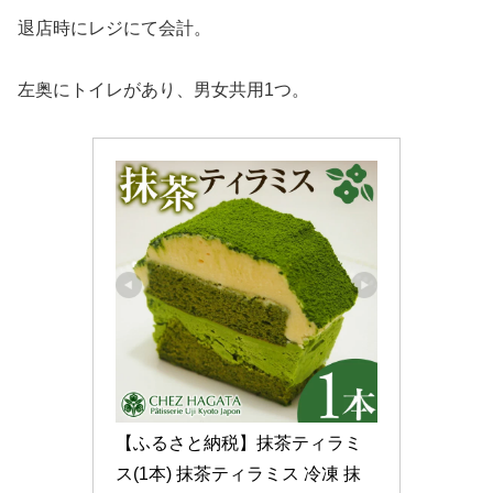
退店時にレジにて会計。
左奥にトイレがあり、男女共用1つ。
【ふるさと納税】抹茶ティラミ
ス(1本) 抹茶ティラミス 冷凍 抹