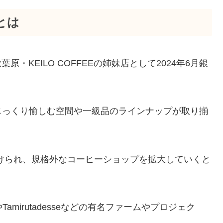
）とは
Eや秋葉原・KEILO COFFEEの姉妹店として2024年6月銀
じっくり愉しむ空間や一級品のラインナップが取り揃
外」からつけられ、規格外なコーヒーショップを拡大していくと
isoやTamirutadesseなどの有名ファームやプロジェク