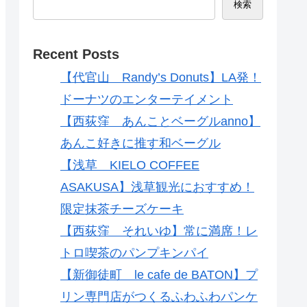
検索
Recent Posts
【代官山 Randy’s Donuts】LA発！
ドーナツのエンターテイメント
【西荻窪 あんことベーグルanno】
あんこ好きに推す和ベーグル
【浅草 KIELO COFFEE
ASAKUSA】浅草観光におすすめ！
限定抹茶チーズケーキ
【西荻窪 それいゆ】常に満席！レ
トロ喫茶のパンプキンパイ
【新御徒町 le cafe de BATON】プ
リン専門店がつくるふわふわパンケ