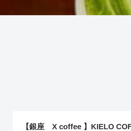
【銀座 X coffee 】KIEL