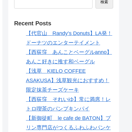
検索
Recent Posts
【代官山 Randy’s Donuts】LA発！
ドーナツのエンターテイメント
【西荻窪 あんことベーグルanno】
あんこ好きに推す和ベーグル
【浅草 KIELO COFFEE
ASAKUSA】浅草観光におすすめ！
限定抹茶チーズケーキ
【西荻窪 それいゆ】常に満席！レ
トロ喫茶のパンプキンパイ
【新御徒町 le cafe de BATON】プ
リン専門店がつくるふわふわパンケ