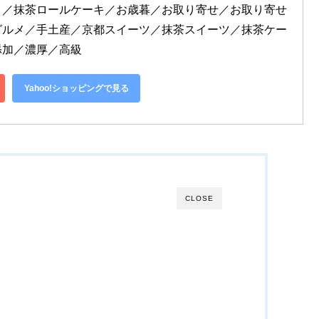
ト／抹茶ロールケーキ／お歳暮／お取り寄せ／お取り寄せ
グルメ／手土産／京都スイーツ／抹茶スイーツ／抹茶ケー
添加／濃厚／高級
Yahoo!ショッピングで見る
CLOSE