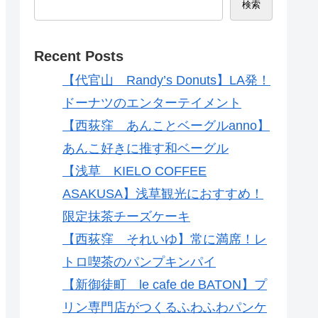
検索
Recent Posts
【代官山 Randy’s Donuts】LA発！
ドーナツのエンターテイメント
【西荻窪 あんことベーグルanno】
あんこ好きに推す和ベーグル
【浅草 KIELO COFFEE
ASAKUSA】浅草観光におすすめ！
限定抹茶チーズケーキ
【西荻窪 それいゆ】常に満席！レ
トロ喫茶のパンプキンパイ
【新御徒町 le cafe de BATON】プ
リン専門店がつくるふわふわパンケ