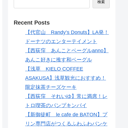
検索
Recent Posts
【代官山 Randy’s Donuts】LA発！
ドーナツのエンターテイメント
【西荻窪 あんことベーグルanno】
あんこ好きに推す和ベーグル
【浅草 KIELO COFFEE
ASAKUSA】浅草観光におすすめ！
限定抹茶チーズケーキ
【西荻窪 それいゆ】常に満席！レ
トロ喫茶のパンプキンパイ
【新御徒町 le cafe de BATON】プ
リン専門店がつくるふわふわパンケ