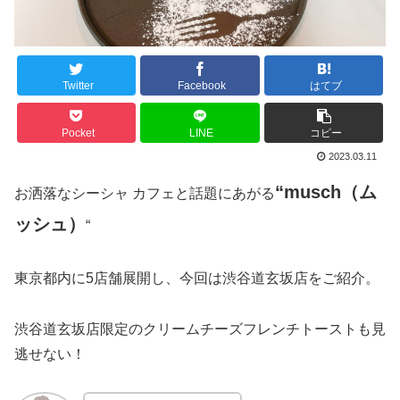
Twitter
Facebook
はてブ
Pocket
LINE
コピー
2023.03.11
“musch（ム
お洒落なシーシャ カフェと話題にあがる
ッシュ）
“
東京都内に5店舗展開し、今回は渋谷道玄坂店をご紹介。
渋谷道玄坂店限定のクリームチーズフレンチトーストも見
逃せない！