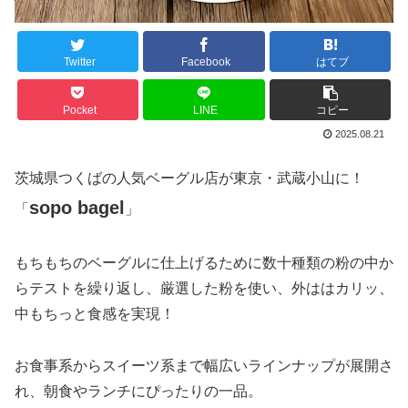
Twitter
Facebook
はてブ
Pocket
LINE
コピー
2025.08.21
茨城県つくばの人気ベーグル店が東京・武蔵小山に！
sopo bagel
「
」
もちもちのベーグルに仕上げるために数十種類の粉の中か
らテストを繰り返し、厳選した粉を使い、外ははカリッ、
中もちっと食感を実現！
お食事系からスイーツ系まで幅広いラインナップが展開さ
れ、朝食やランチにぴったりの一品。