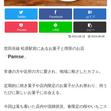
Twitter
Facebook
はてブ
Pocket
LINE
コピー
2024.08.18
2024.08.08
世田谷線 松原駅前にあるお菓子と喫茶のお店
Pamse
「
」
常連の方や近所の方に愛され、地域に根ざしたカフェ。
定期的に焼き菓子や店内限定のお菓子が入れ替わり、伺う
たびに新しいお菓子に出会える。
今回は落ち着いた店内や混雑状況、春限定の桜やいちごス