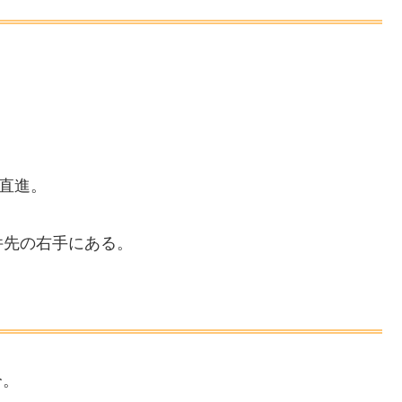
。
ル直進。
件先の右手にある。
分。