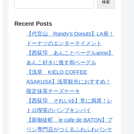
検索
Recent Posts
【代官山 Randy’s Donuts】LA発！
ドーナツのエンターテイメント
【西荻窪 あんことベーグルanno】
あんこ好きに推す和ベーグル
【浅草 KIELO COFFEE
ASAKUSA】浅草観光におすすめ！
限定抹茶チーズケーキ
【西荻窪 それいゆ】常に満席！レ
トロ喫茶のパンプキンパイ
【新御徒町 le cafe de BATON】プ
リン専門店がつくるふわふわパンケ