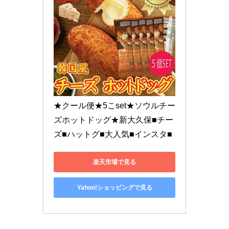
★クール便★5こset★ソウルチー
ズホットドッグ★新大久保■チー
ズ■ハットグ■大人気■インスタ■
楽天市場で見る
Yahoo!ショッピングで見る