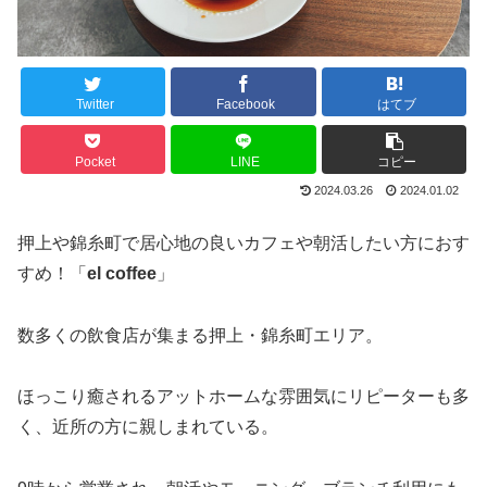
Twitter
Facebook
はてブ
Pocket
LINE
コピー
2024.03.26
2024.01.02
押上や錦糸町で居心地の良いカフェや朝活したい方におす
すめ！「
el coffee
」
数多くの飲食店が集まる押上・錦糸町エリア。
ほっこり癒されるアットホームな雰囲気にリピーターも多
く、近所の方に親しまれている。