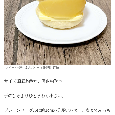
スイートポテトあんバター（380円）178g
サイズ:直径約8cm、高さ約7cm
手のひらよりひとまわり小さい。
プレーンベーグルに約1cmの分厚いバター、奥までみっち