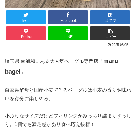
Twitter
Facebook
はてブ
Pocket
LINE
コピー
2025.08.05
maru
埼玉県 南浦和にある大人気ベーグル専門店「
bagel
」
自家製酵母と国産小麦で作るベーグルは小麦の香りや味わ
いを存分に楽しめる。
小ぶりなサイズだけどフィリングがみっちり詰まりずっし
り。1個でも満足感があり食べ応え抜群！