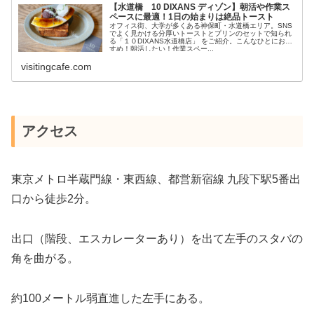
【水道橋 10 DIXANS ディゾン】朝活や作業ス
ペースに最適！1日の始まりは絶品トースト
オフィス街、大学が多くある神保町・水道橋エリア。SNS
でよく見かける分厚いトーストとプリンのセットで知られ
る「１０DIXANS水道橋店」 をご紹介。こんなひとにおす
すめ！朝活したい！作業スペー...
visitingcafe.com
アクセス
東京メトロ半蔵門線・東西線、都営新宿線 九段下駅5番出
口から徒歩2分。
出口（階段、エスカレーターあり）を出て左手のスタバの
角を曲がる。
約100メートル弱直進した左手にある。