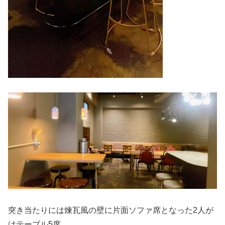
突き当たりには煉瓦風の壁に片面ソファ席となった2人が
けテーブル5席。