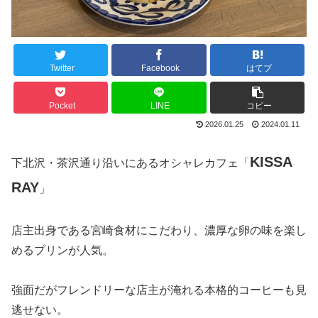
Twitter
Facebook
はてブ
Pocket
LINE
コピー
2026.01.25
2024.01.11
KISSA
下北沢・茶沢通り沿いにあるオシャレカフェ「
RAY
」
店主出身である宮崎食材にこだわり、濃厚な卵の味を楽し
めるプリンが人気。
強面だがフレンドリーな店主が淹れる本格的コーヒーも見
逃せない。